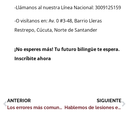
-Llámanos al nuestra Línea Nacional: 3009125159
-O visítanos en: Av. 0 #3-48, Barrio Lleras
Restrepo, Cúcuta, Norte de Santander
¡No esperes más! Tu futuro bilingüe te espera.
Inscríbite ahora
ANTERIOR
SIGUIENTE
Los errores más comunes al aprender inglés y cómo evitarlos
Hablemos de lesiones en inglés: Vocabulario clave para situaciones de emergencia médica