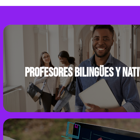
En el 2021
Nuestra metodología de
convertimos e
inglés es única, con un
Testing Point d
enfoque comunicativo
Council. Esto gr
ecléctico que te permite
confianza y l
aprender a tu propio
estándares de 
ritmo.
la prestación de
Profesores bilingües y nat
Profesores bilingües y nativo