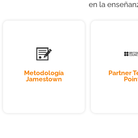
en la enseñan
Metodología
Partner T
Jamestown
Poin
Partner T
Metodología
Poin
Jamestown