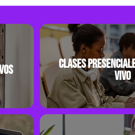
, nos
Nuestro programa de
n Partner
inglés incluye la
el British
certificación IELTS, con la
acias a la
que obtendrás acceso a
os altos
un universo lleno de
calidad en
oportunidades.
l servicio.
Clases presenciale
ivos
vivo
s
Clases presenciales y