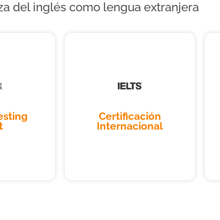
za del inglés como lengua extranjera
esting
Certificación
t
Internacional
esting
Certificación
t
Internacional