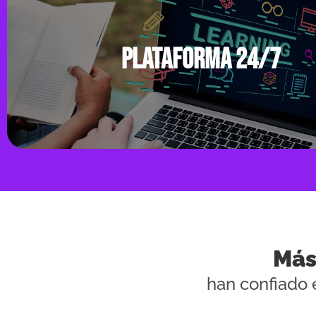
Nuestros profesores bilingües y nativos cuentan con certif
internacionales y amplia experiencia en la enseñanza del idi
Plataforma 24/7
La mayoría de ellos están certificados con CELTA, lo que ga
competencia para enseñar inglés bajo estándares internac
Plataforma 24/7
Nuestra innovadora plataforma te ofrece recursos para fac
Más
proceso de aprendizaje, así como también realizar solic
han confiado 
académicas, seguimiento de tu avance y programación de t