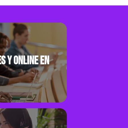
algunas de las más
importantes
organizaciones y
universidades en el Reino
Unido, Estados Unidos y
Australia. Con más de
1000 programas de
pregrado y posgrado
s y online en
 online en vivo