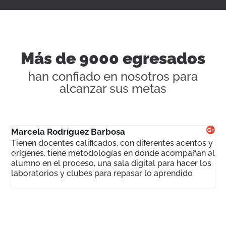
Experiencia Estudiantil
Nuestro equipo de Experiencia Estudiantil está contigo
en cada paso, asegurándose de que alcances tus
Más de 9000 egresados
metas. Desde recordarte tus clases hasta apoyarte si
han confiado en nosotros para
te atrasas, estamos aquí para que nunca pierdas el
ritmo.
alcanzar sus metas
Marcela Rodríguez Barbosa
Ma
Tienen docentes calificados, con diferentes acentos y
Es
orígenes, tiene metodologías en donde acompañan al
am
alumno en el proceso, una sala digital para hacer los
en
laboratorios y clubes para repasar lo aprendido