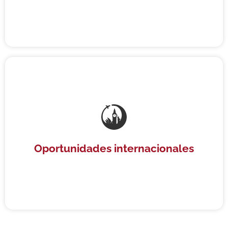
Certificación Internacional
Nuestros programas de inglés Plus incluyen la
certificación IELTS, con la que obtendrás acceso a
un universo lleno de oportunidades.
Oportunidades internacionales